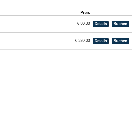
Preis
€ 80.00
€ 320.00