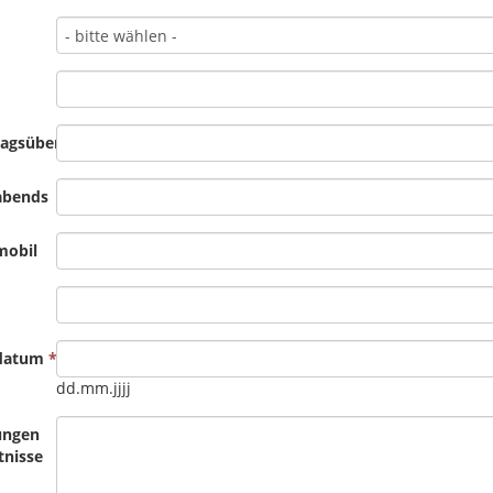
tagsüber
abends
mobil
datum
dd.mm.jjjj
ungen
tnisse