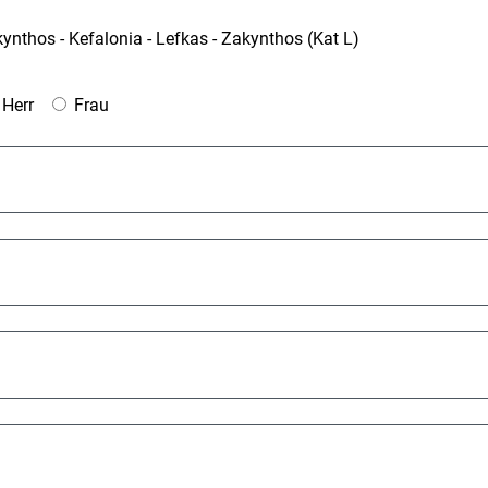
nthos - Kefalonia - Lefkas - Zakynthos (Kat L)
Herr
Frau