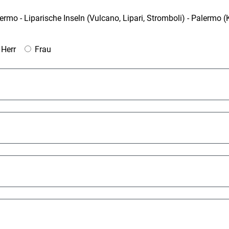
mo - Liparische Inseln (Vulcano, Lipari, Stromboli) - Palermo (
Herr
Frau