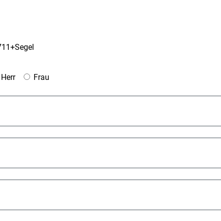
711+Segel
Herr
Frau