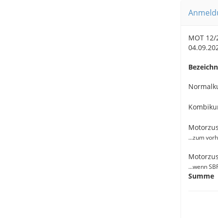
Anmeldu
MOT 12/2
04.09.20
Bezeich
Normalku
Kombikur
Motorzus
...zum vor
Motorzus
...wenn SB
Summe