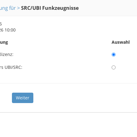
ng für
SRC/UBI Funkzeugnisse
6
26 10:00
nung
Auswahl
lizenz:
rs UBI/SRC: