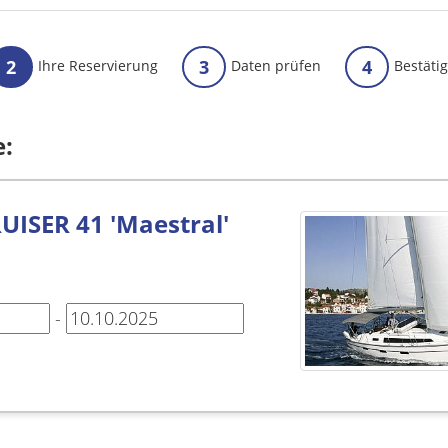
2
3
4
Ihre Reservierung
Daten prüfen
Bestäti
e:
UISER 41 'Maestral'
-